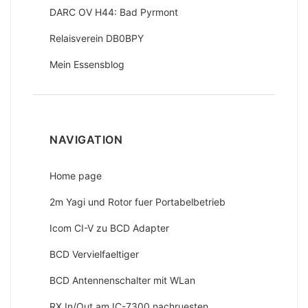
DARC OV H44: Bad Pyrmont
Relaisverein DB0BPY
Mein Essensblog
NAVIGATION
Home page
2m Yagi und Rotor fuer Portabelbetrieb
Icom CI-V zu BCD Adapter
BCD Vervielfaeltiger
BCD Antennenschalter mit WLan
RX In/Out am IC-7300 nachruesten