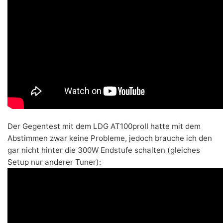
Der Gegentest mit dem LDG AT100proII hatte mit dem
Abstimmen zwar keine Probleme, jedoch brauche ich den
gar nicht hinter die 300W Endstufe schalten (gleiches
Setup nur anderer Tuner):