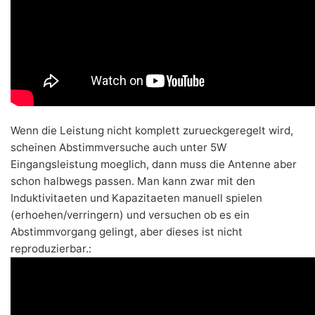
Wenn die Leistung nicht komplett zurueckgeregelt wird,
scheinen Abstimmversuche auch unter 5W
Eingangsleistung moeglich, dann muss die Antenne aber
schon halbwegs passen. Man kann zwar mit den
Induktivitaeten und Kapazitaeten manuell spielen
(erhoehen/verringern) und versuchen ob es ein
Abstimmvorgang gelingt, aber dieses ist nicht
reproduzierbar.: